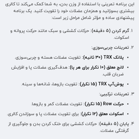
این برنامه تمرینی با استفاده از وزن بدن، به شما کمک می‌کند تا کالری
بیشتری بسوزانید و همزمان عضلات خود را تقویت کنید. یک برنامه
پیشنهادی ساده و مؤثر شامل مراحل زیر است:
گرم کردن (5 دقیقه):
حرکات کششی و سبک مانند حرکت پروانه و
اسکوات.
تمرینات چربی‌سوزی:
پلانک TRX (30 ثانیه):
تقویت عضلات هسته و چربی‌سوزی.
لانج معلق (10 تکرار برای هر پا):
هدف‌گیری عضلات پا و افزایش
ضربان قلب.
پوش‌آپ TRX (15 تکرار):
تقویت بازوها، شانه‌ها و سینه.
تمرینات ترکیبی:
حرکت Row (15 تکرار):
تقویت عضلات کمر و بازوها.
اسکوات معلق (12 تکرار):
برای تقویت عضلات پا و سوزاندن کالری.
پایان (5 دقیقه):
حرکات کششی برای خنک کردن بدن و جلوگیری از
گرفتگی عضلات.