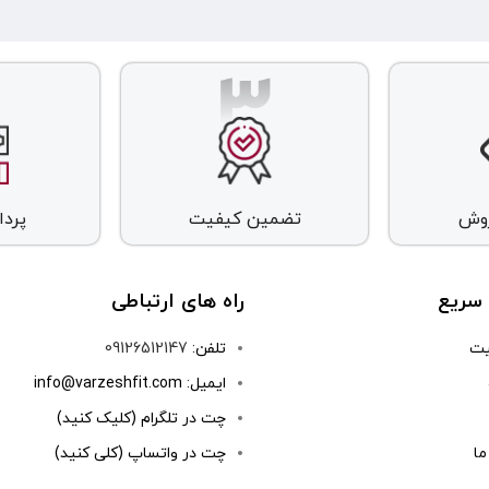
روش
تضمین کیفیت
پرد
سریع
راه های ارتباطی
یت
تلفن:
09126512147
ایمیل: info@varzeshfit.com
چت در تلگرام (کلیک کنید)
ما
چت در واتساپ (کلی کنید)