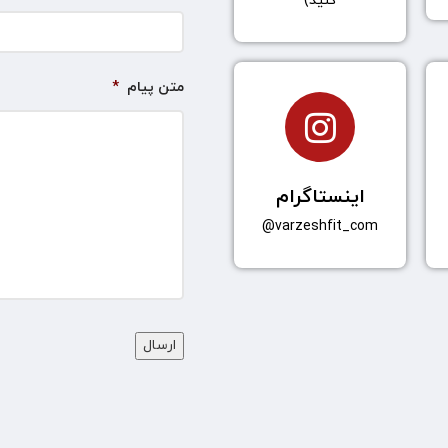
کنید)
متن پیام
*
اینستاگرام
varzeshfit_com@
کد
امنیتی