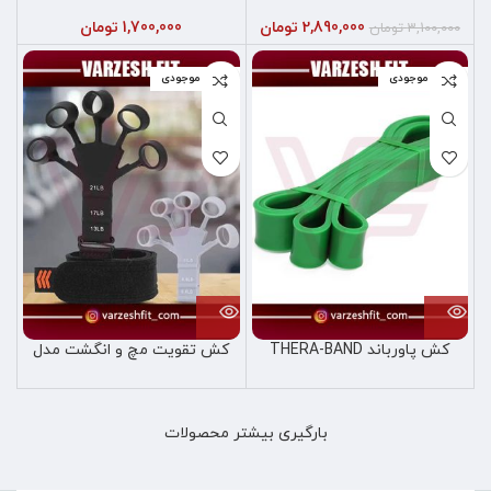
2,890,000
تومان
1,700,000
تومان
3,100,000
تومان
اتمام موجودی
اتمام موجودی
کش پاورباند THERA-BAND
کش تقویت مچ و انگشت مدل
گریپستر
بارگیری بیشتر محصولات