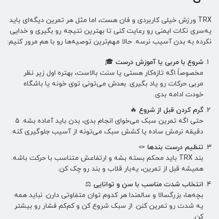
TRX ورزش خیلی کاربردی و فان هست، اما مثل هر تمرین دیگه‌ای باید
یه‌سری نکات ایمنی رو رعایت کنی تا بهترین نتیجه رو بگیری و خدایی
نکرده به بدن آسیب نرسه. حالا مهم‌ترین توصیه‌ها رو با هم مرور کنیم:
شروع با مربی یا آموزش درست
🎓
مخصوصاً اگه تازه‌کار هستی یا سنت بالاست، بهتره اول زیر نظر
مربی حرکات رو یاد بگیری. بعدش می‌تونی توی خونه یا باشگاه
خودت ادامه بدی.
گرم کردن قبل از شروع
🔥
حتی اگه تمرین سبک می‌خوای انجام بدی، بدن باید آماده بشه. ۵
دقیقه نرمش ساده یا کشش سبک می‌تونه از آسیب جلوگیری کنه.
تنظیم درست بندها
🪢
بند TRX باید محکم بسته بشه و ارتفاعش متناسب با حرکت باشه.
همیشه قبل از تمرین، یه‌بار قلاب و بند رو چک کن.
انتخاب شدت مناسب با سن و توانایی
⚖️
بچه‌ها، بزرگسالا و سالمندا هر کدوم توان متفاوتی دارن. نباید همه
یه شدت رو تمرین کنن. از سبک شروع کن و کم‌کم فشار رو بیشتر
کن.