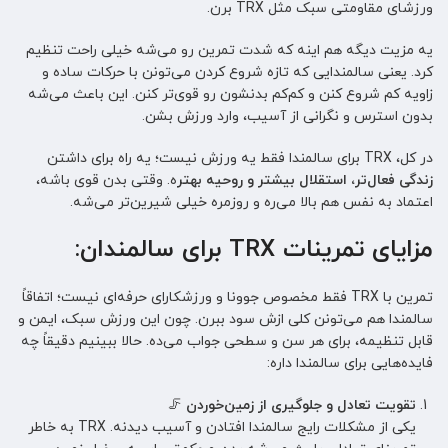
ورزشای مقاومتی سبک مثل TRX برن.
یه مزیت دیگه هم اینه که شدت تمرین رو می‌شه خیلی راحت تنظیم
کرد. یعنی سالمندایی که تازه شروع کردن می‌تونن با حرکات ساده و
زاویه کم شروع کنن و کم‌کم بدنشون رو قوی‌تر کنن. این باعث می‌شه
بدون استرس و نگرانی از آسیب، وارد ورزش بشن.
در کل، TRX برای سالمندا فقط یه ورزش نیست؛ یه راه برای داشتن
زندگی فعال‌تر، استقلال بیشتر و روحیه بهتر
ه. وقتی بدن قوی باشه،
اعتماد به نفس هم بالا می‌ره و روزمره خیلی شیرین‌تر می‌شه.
مزایای تمرینات TRX برای سالمندان:
تمرین با TRX فقط مخصوص جوونا و ورزشکارای حرفه‌ای نیست؛ اتفاقاً
سالمندا هم می‌تونن کلی ازش سود ببرن. چون این ورزش سبک، ایمن و
قابل تنظیمه، برای هر سن و سطحی جواب می‌ده. حالا ببینیم دقیقاً چه
فایده‌هایی برای سالمندا داره:
تقویت تعادل و جلوگیری از زمین‌خوردن
🦵
یکی از مشکلات رایج سالمندا افتادن و آسیب دیدنه. TRX به خاطر