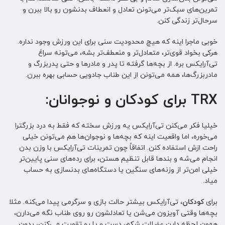
تمرین‌های سبک‌تر می‌تونن تعادل و انعطاف بدنشون رو بالا ببرن و
سرحال‌تر زندگی کنن.
خوبی ماجرا اینه که هیچ محدودیت سنی برای این ورزش وجود نداره.
هرکی بخواد قوی‌تر، متعادل‌تر و منعطف‌تر بشه، می‌تونه سراغ
تی‌آر‌ایکس بره. از بچه‌ها گرفته تا پدر و مادرها و حتی پدربزرگ و
مادربزرگ‌ها، همه می‌تونن از این طناب جادویی حسابی بهره ببرن.
TRX برای کودکان و نوجوانان:
خیلیا فکر می‌کنن تی‌آر‌ایکس یه ورزش سخته که فقط به درد بزرگترا
می‌خوره، اما واقعیت اینه که بچه‌ها و نوجوان‌ها هم می‌تونن خیلی
راحت ازش استفاده کنن. اتفاقاً چون تمرینات تی‌آر‌ایکس با وزن بدن
انجام می‌شه و بندها قابل تنظیم هستن، برای رده‌های سنی پایین‌تر
خیلی امن‌تر از وزنه‌های سنگین یا دستگاه‌های بدنسازی به حساب
میاد.
برای
کودکان
، تی‌آر‌ایکس بیشتر حالت بازی و سرگرمی پیدا می‌کنه. مثلا
بچه‌ها وقتی آویزون می‌شن یا تعادلشون رو روی طناب نگه می‌دارن،
همون لحظه دارن عضلات شکم، دست و پا رو تقویت می‌کنن، بدون