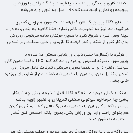
مشغله کاری و زندگی زیاده و خیلیا فرصت باشگاه رفتن یا ورزشای
پیچیده رو ندارن. اینجاست که TRX مثل یه ناجی وارد می‌شه.
تمرینای TRX برای بزرگسالان فوق‌العاده‌ست چون هم
زمان کمتری
می‌گیره
، هم نیاز به تجهیزات خاص نداره؛ فقط کافیه یه بند رو به در یا
میله وصل کنی و شروع کنی. با همین حرکتای ساده می‌تونی روی کل
بدن کار کنی: از شکم و کمر گرفته تا بازو، پا و حتی عضلات ریز تعادلی.
از طرفی، بزرگسال‌ها خیلی دنبال ورزشایی هستن که علاوه بر
چربی‌سوزی
، بتونه استرس روزمره رو هم کم کنه. TRX دقیقا همین کارو
می‌کنه. وقتی داری با بندها تمرین می‌کنی، تمرکزت کامل می‌ره روی
تعادل و کنترل بدن، و همین باعث می‌شه ذهنت هم از شلوغیای روزمره
خالی بشه.
یه نکته خیلی مهم هم اینه که TRX قابل تنظیمه. یعنی چه تازه‌کار
باشی چه حرفه‌ای، می‌تونی سختی تمرینا رو با تغییر زاویه بدنت
بیشتر یا کمتر کنی. این باعث می‌شه بزرگسالایی که تازه شروع کردن
هم بتونن راحت وارد این ورزش بشن، بدون اینکه احساس کنن فشار
زیادی به بدنشون میاد.
پس اگه دنبال یه ورزش همه‌فن‌حریف، سریع و جذاب هستی که هم