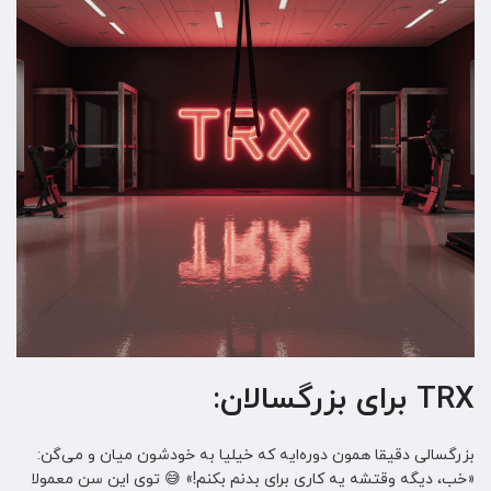
TRX برای بزرگسالان:
بزرگسالی دقیقا همون دوره‌ایه که خیلیا به خودشون میان و می‌گن:
«خب، دیگه وقتشه یه کاری برای بدنم بکنم!» 😅 توی این سن معمولا