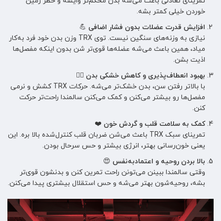
تمرینای تعادلی باعث می‌شه بدن محکم‌تر وایسه و خطر زمین
خوردن خیلی کمتر بشه.
افزایش قدرت عضلات بدون فشار اضافی
💪
نیازی به وزنه‌های سنگین نیست. توی TRX وزن بدن خود فرد به‌کار
میاد، همین باعث می‌شه عضله‌ها قوی‌تر شن بدون اینکه مفصل‌ها
اذیت بشن.
بهبود انعطاف‌پذیری و کاهش خشکی بدن
🤸‍♂️
با بالاتر رفتن سن، بدن خشک‌تر می‌شه. حرکات TRX کشش و نرمی
مفصل‌ها رو بیشتر می‌کنن و کمک می‌کنن سالمندا راحت‌تر حرکت
کنن.
کمک به سلامت قلب و گردش خون
❤️
تمرینای سبک TRX باعث می‌شن ضربان قلب کنترل‌شده بالا بره. این
یعنی خون‌رسانی بهتر، انرژی بیشتر و حس سرحال بودن.
بالا بردن روحیه و اعتمادبه‌نفس
😍
وقتی سالمندا ببینن می‌تونن راحت تمرین کنن و بدنشون قوی‌تر
بشه، روحیه‌شون بهتر می‌شه و حس استقلال بیشتری پیدا می‌کنن.