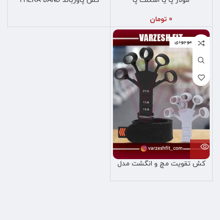
مولاژ پا یا اسکلت پا
کش پاورباند THERA-BAND
0
تومان
اتمام موجودی
کش تقویت مچ و انگشت مدل
گریپستر