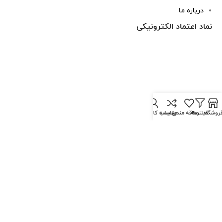
درباره ما
نماد اعتماد الکترونیکی
روشگاه
فیلترها
علاقه مندی
مقایسه
حساب کاربری من
شماره تماس : 09126512147
طراحی سایت
و
سئو سایت
توسط آرمان کمپانی می توانید
با
خبرگزاری آرمان نیوز
همراه شوید.