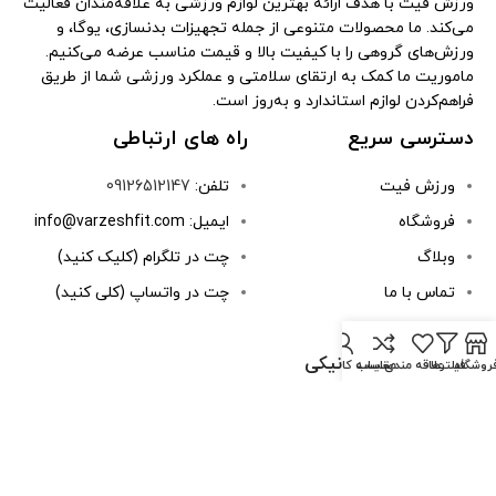
ورزش فیت با هدف ارائه بهترین لوازم ورزشی به علاقه‌مندان فعالیت
می‌کند. ما محصولات متنوعی از جمله تجهیزات بدنسازی، یوگا، و
ورزش‌های گروهی را با کیفیت بالا و قیمت مناسب عرضه می‌کنیم.
ماموریت ما کمک به ارتقای سلامتی و عملکرد ورزشی شما از طریق
فراهم‌کردن لوازم استاندارد و به‌روز است.
دسترسی سریع
راه های ارتباطی
ورزش فیت
تلفن:
09126512147
فروشگاه
ایمیل: info@varzeshfit.com
وبلاگ
چت در تلگرام (کلیک کنید)
تماس با ما
چت در واتساپ (کلی کنید)
درباره ما
نماد اعتماد الکترونیکی
روشگاه
فیلترها
علاقه مندی
مقایسه
حساب کاربری من