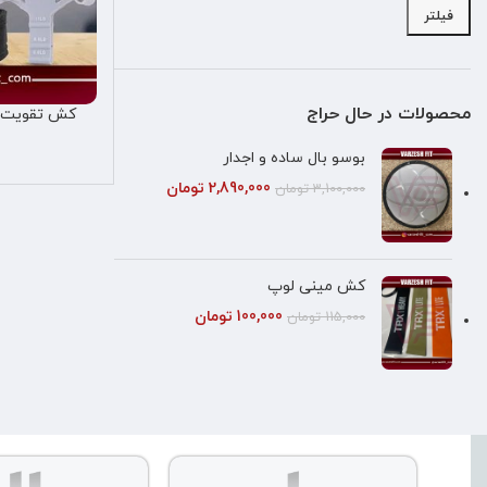
فیلتر
محصولات در حال حراج
کش تقویت م
اطلاعات بیشتر
گ
بوسو بال ساده و اجدار
2,890,000
تومان
3,100,000
تومان
کش مینی لوپ
100,000
تومان
115,000
تومان