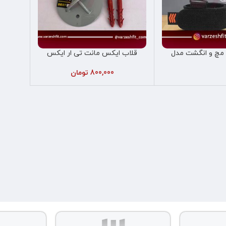
چ و انگشت مدل
قلاب ایکس مانت تی ار ایکس
افزودن به سبد خرید
ریپستر
800,000
تومان