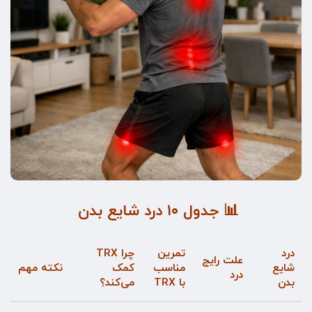
📊 جدول ۱۰ درد شایع بدن
درد
تمرین
چرا TRX
علت رایج
شایع
مناسب
کمک
نکته مهم
درد
بدن
با TRX
می‌کند؟