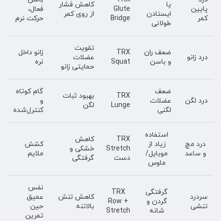
یا
کاهش فشار
پایین
Glute
فعال،
ایستادن
از روی کمر
کمر
Bridge
حرکت نرم
طولانی
تقویت
ضعف ران
TRX
زانو داخل
درد زانو
عضلات
و باسن
Squat
نره
حمایتی زانو
ضعف
گام کوتاه
TRX
بهبود ثبات
درد لگن
عضلات
و
Lunge
لگن
لگنی
کنترل‌شده
استفاده
TRX
کاهش
درد مچ
زیاد از
کشش
Stretch
خشکی و
و ساعد
موبایل/
ملایم
دست
گرفتگی
ماوس
نفس
گرفتگی
TRX
سردرد
کاهش تنش
عمیق
گردن و
Row +
تنشی
بالاتنه
حین
شانه
Stretch
تمرین