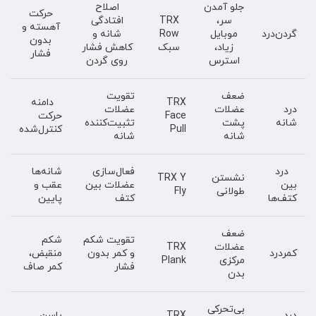
جلو آمدن
اصلاح
حرکت
سر،
TRX
افتادگی
آهسته و
گردن‌درد
موبایل
Row
شانه و
بدون
زیاد،
سبک
کاهش فشار
فشار
استرس
روی گردن
ضعف
تقویت
TRX
دامنه
درد
عضلات
عضلات
Face
حرکت
شانه
پشت
تثبیت‌کننده
Pull
کنترل‌شده
شانه
شانه
درد
فعال‌سازی
شانه‌ها
نشستن
TRX Y
بین
عضلات بین
عقب و
طولانی
Fly
کتف‌ها
کتف
پایین
ضعف
تقویت شکم
شکم
عضلات
TRX
کمردرد
و کمر بدون
منقبض،
مرکزی
Plank
فشار
کمر صاف
بدن
بی‌تحرکی
درد
TRX
باسن