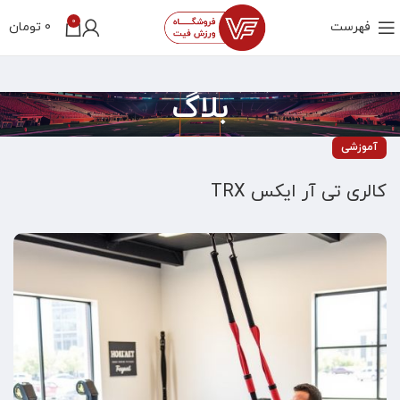
0
فهرست
0
تومان
بلاگ
آموزشی
کالری تی آر ایکس TRX