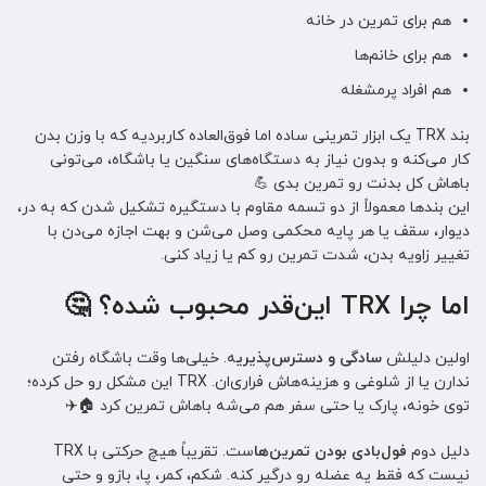
هم برای تمرین در خانه
هم برای خانم‌ها
هم افراد پرمشغله
بند TRX یک ابزار تمرینی ساده اما فوق‌العاده کاربردیه که با وزن بدن
کار می‌کنه و بدون نیاز به دستگاه‌های سنگین یا باشگاه، می‌تونی
باهاش کل بدنت رو تمرین بدی 💪
این بندها معمولاً از دو تسمه مقاوم با دستگیره تشکیل شدن که به در،
دیوار، سقف یا هر پایه محکمی وصل می‌شن و بهت اجازه می‌دن با
تغییر زاویه بدن، شدت تمرین رو کم یا زیاد کنی.
اما چرا TRX این‌قدر محبوب شده؟ 🤔
اولین دلیلش
سادگی و دسترس‌پذیری
ه. خیلی‌ها وقت باشگاه رفتن
ندارن یا از شلوغی و هزینه‌هاش فراری‌ان. TRX این مشکل رو حل کرده؛
توی خونه، پارک یا حتی سفر هم می‌شه باهاش تمرین کرد 🏠✈️
دلیل دوم
فول‌بادی بودن تمرین‌ها
ست. تقریباً هیچ حرکتی با TRX
نیست که فقط یه عضله رو درگیر کنه. شکم، کمر، پا، بازو و حتی