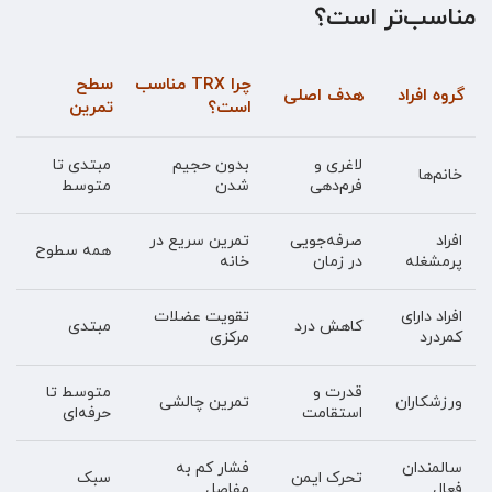
مناسب‌تر است؟
چرا TRX مناسب
سطح
گروه افراد
هدف اصلی
است؟
تمرین
لاغری و
بدون حجیم
مبتدی تا
خانم‌ها
فرم‌دهی
شدن
متوسط
افراد
صرفه‌جویی
تمرین سریع در
همه سطوح
پرمشغله
در زمان
خانه
افراد دارای
تقویت عضلات
کاهش درد
مبتدی
کمردرد
مرکزی
قدرت و
متوسط تا
ورزشکاران
تمرین چالشی
استقامت
حرفه‌ای
سالمندان
فشار کم به
تحرک ایمن
سبک
فعال
مفاصل