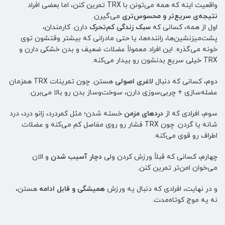
واقعیت اینه که همه می‌تونن با TRX تمرین کنن، اما بعضی افراد
نتیجه‌ی سریع‌تر و محسوس‌تری
می‌گیرن.
اول از همه، کسانی که
سبک زندگی کم‌تحرک
دارن. کارمندان،
پشت‌میزنشین‌ها، راننده‌ها، یا حتی مادرانی که بیشتر وقتشون توی
خونه می‌گذره. این افراد معمولاً عضلات ضعیف و بدن خشکی دارن و
TRX خیلی سریع بدنشون رو بیدار می‌کنه.
دوم، کسانی که دنبال
لاغری اصولی
هستن. چون تمرینات TRX همزمان
عضله‌سازی + چربی‌سوزی دارن، سوخت‌وساز بدن رو بالا می‌برن.
سوم، افرادی که از
دردهای مزمن
خسته شدن؛ مثل کمردرد، زانو درد، درد
شانه یا گردن. چون TRX فشار رو روی مفاصل کم می‌کنه و عضلات
اطراف رو قوی می‌کنه.
چهارم، کسانی که قبلاً ورزش کردن ولی
دچار آسیب شدن
و الان
می‌خوان امن‌تر تمرین کنن.
و در نهایت، افرادی که دنبال یه ورزش
همیشگی و قابل ادامه
هستن،
نه یه موج کوتاه‌مدت.