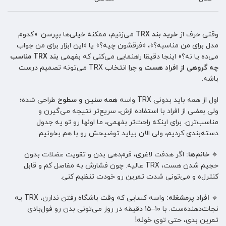
وقتی حرف از
خرید بند TRX
می‌زنیم، ممکنه خیلی‌ها بپرسن: «کدوم
مدل برای من مناسبه؟»، «فرقشون چیه؟» یا «این ابزار برای من جواب
می‌ده یا نه؟» اینجا دقیقا راهنمایی می‌کنی که بفهمی
بند TRX مناسب
چه گروهی از افراد هست
و چرا انتخاب TRX می‌تونه تصمیم درست
باشه.
اول از همه باید بدونی TRX واسه
همه سنین و سطوح
طراحی شده؛
ولی بعضی از افراد با استفاده ازش، سریع‌تر نتیجه می‌گیرن و
مناسب‌ترن. برای اینکه راحت‌تر بفهمی، ما اونها رو تو یه جدول
دسته‌بندی کردیم، ولی الان بیاید توضیحش رو با هم بخونیم:
🔹
خانم‌ها:
اگر هدفت لاغری، فرم‌دهی بدن و تقویت عضلات بدون
حجیم شدن هست، TRX عالیه. چون فشارش به مفاصل کم و قابل
کنترل‌ه و می‌تونی شدت تمرین رو خودت تنظیم کنی.
🔹
افراد پرمشغله:
واسه کسایی که وقت باشگاه رفتن ندارن، TRX یه
نجات‌دهنده‌ست. با ۱۰–۱۵ دقیقه در روز می‌تونی بدن رو فول‌بادی
تمرین بدی، حتی توی خونه!