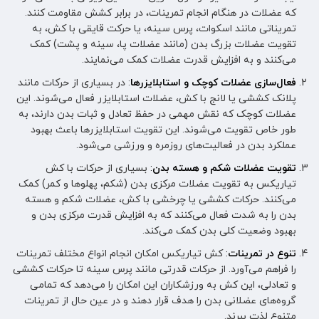
که عضلات در هنگام انجام تمرینات، در برابر کشش مقاومت کنند.
تمریناتی مانند اسکوات، پرس سینه، یا حرکت قایقی با کش، به
تقویت عضلات بزرگ بدن (مانند عضلات پا، سینه و پشت) کمک
می‌کنند و به افزایش قدرت عضلات کمک می‌نمایند.
فعال‌سازی عضلات کوچک و استابلایزرها
: در بسیاری از حرکات مانند
پلانک کششی یا لانج با کش، عضلات استابلایزر فعال می‌شوند. این
عضلات کوچک که نقش مهمی در حفظ تعادل و ثبات بدن دارند، به
طور خاص تقویت می‌شوند. این تقویت استابلایزرها باعث بهبود
عملکرد بدن در فعالیت‌های روزمره و ورزشی می‌شود.
تقویت عضلات شکم و هسته بدن
:
بسیاری از حرکات با کش
تیاریکس به تقویت عضلات مرکزی بدن (شکم، پهلوها و کمر) کمک
می‌کنند. حرکات کششی یا چرخشی با کش، عضلات شکم و هسته
بدن را به شدت فعال می‌کنند که به افزایش قدرت مرکزی بدن و
بهبود وضعیت کلی بدن کمک می‌کند.
تنوع در تمرینات
:
کش تیاریکس امکان انجام انواع مختلف تمرینات
را فراهم می‌آورد. از حرکات قدرتی مانند پرس سینه تا حرکات کششی
و تعادلی، این کش به ورزشکاران این امکان را می‌دهد که تمامی
گروه‌های عضلانی بدن را هدف قرار دهند و در عین حال از تمرینات
متنوع لذت ببرند.